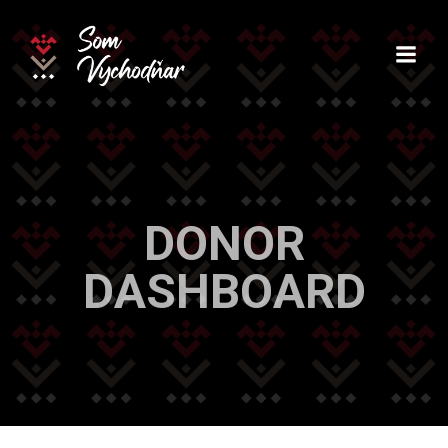
Skip
to
content
DONOR
DASHBOARD